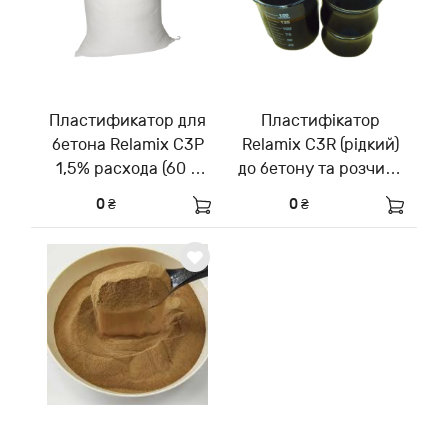
Пластификатор для
Пластифікатор
бетона Relamix С3Р
Relamix С3R (рідкий)
1,5% расхода (60 л
до бетону та розчину
готового раствора)
, на оборонні споруди
0 ₴
0 ₴